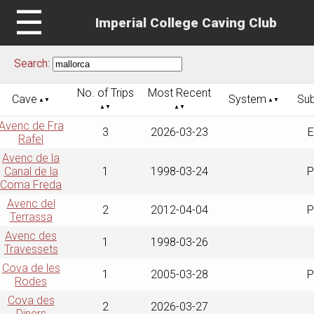
☰
Imperial College Caving Club
Search:
No. of Trips
Most Recent
Cave
System
Sub
Avenc de Fra
3
2026-03-23
E
Rafel
Avenc de la
Canal de la
1
1998-03-24
P
Coma Freda
Avenc del
2
2012-04-04
P
Terrassa
Avenc des
1
1998-03-26
Travessets
Cova de les
1
2005-03-28
P
Rodes
Cova des
2
2026-03-27
Diners