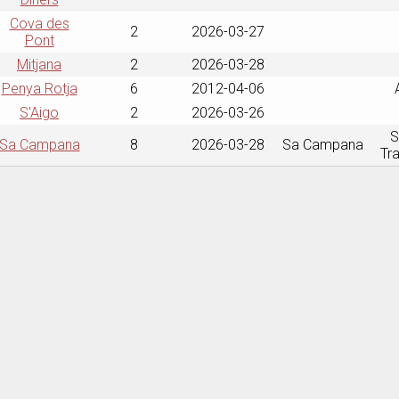
Cova des
2
2026-03-27
Pont
Mitjana
2
2026-03-28
Penya Rotja
6
2012-04-06
S'Aigo
2
2026-03-26
S
Sa Campana
8
2026-03-28
Sa Campana
Tr